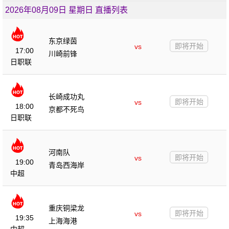
2026年08月09日 星期日 直播列表
东京绿茵
即将开始
vs
17:00
川崎前锋
日职联
长崎成功丸
即将开始
vs
18:00
京都不死鸟
日职联
河南队
即将开始
vs
19:00
青岛西海岸
中超
重庆铜梁龙
即将开始
vs
19:35
上海海港