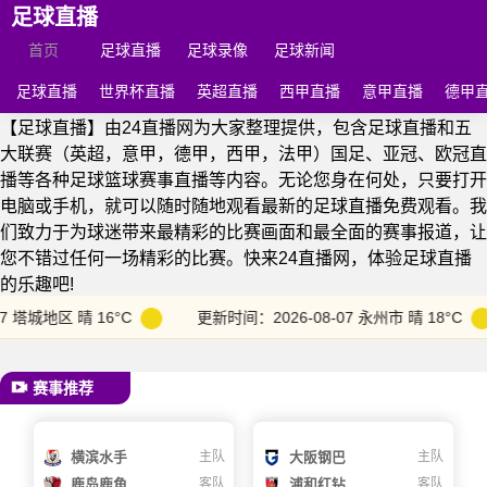
足球直播
首页
足球直播
足球录像
足球新闻
足球直播
世界杯直播
英超直播
西甲直播
意甲直播
德甲
【足球直播】由24直播网为大家整理提供，包含足球直播和五
大联赛（英超，意甲，德甲，西甲，法甲）国足、亚冠、欧冠直
播等各种足球篮球赛事直播等内容。无论您身在何处，只要打开
电脑或手机，就可以随时随地观看最新的足球直播免费观看。我
们致力于为球迷带来最精彩的比赛画面和最全面的赛事报道，让
您不错过任何一场精彩的比赛。快来24直播网，体验足球直播
的乐趣吧!
晴 16°C
更新时间：2026-08-07 永州市 晴 18°C
更新时
赛事推荐
横滨水手
主队
大阪钢巴
主队
鹿岛鹿角
客队
浦和红钻
客队