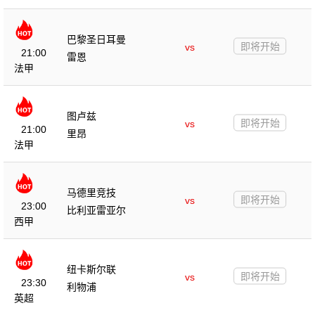
巴黎圣日耳曼
即将开始
vs
21:00
雷恩
法甲
图卢兹
即将开始
vs
21:00
里昂
法甲
马德里竞技
即将开始
vs
23:00
比利亚雷亚尔
西甲
纽卡斯尔联
即将开始
vs
23:30
利物浦
英超