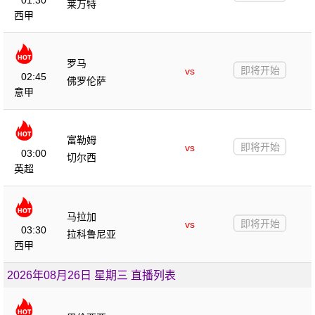
01:30
莱万特
西甲
罗马
即将开始
vs
02:45
佛罗伦萨
意甲
富勒姆
即将开始
vs
03:00
切尔西
英超
马拉加
即将开始
vs
03:30
拉科鲁尼亚
西甲
2026年08月26日 星期三 直播列表