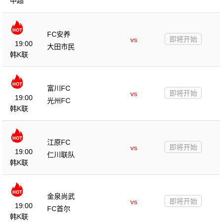
中超
FC安养
即将开始
vs
19:00
大田市民
韩K联
富川FC
即将开始
vs
19:00
光州FC
韩K联
江原FC
即将开始
vs
19:00
仁川联队
韩K联
金泉尚武
即将开始
vs
19:00
FC首尔
韩K联