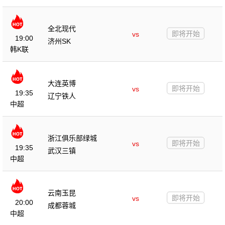
全北现代
即将开始
vs
19:00
济州SK
韩K联
大连英博
即将开始
vs
19:35
辽宁铁人
中超
浙江俱乐部绿城
即将开始
vs
19:35
武汉三镇
中超
云南玉昆
即将开始
vs
20:00
成都蓉城
中超