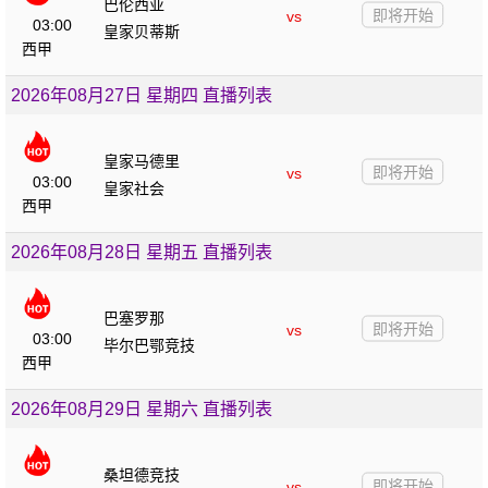
巴伦西亚
即将开始
vs
03:00
皇家贝蒂斯
西甲
2026年08月27日 星期四 直播列表
皇家马德里
即将开始
vs
03:00
皇家社会
西甲
2026年08月28日 星期五 直播列表
巴塞罗那
即将开始
vs
03:00
毕尔巴鄂竞技
西甲
2026年08月29日 星期六 直播列表
桑坦德竞技
即将开始
vs