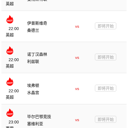
英超
伊普斯维奇
即将开始
vs
22:00
桑德兰
英超
诺丁汉森林
即将开始
vs
22:00
利兹联
英超
埃弗顿
即将开始
vs
22:00
水晶宫
英超
毕尔巴鄂竞技
即将开始
vs
23:00
塞维利亚