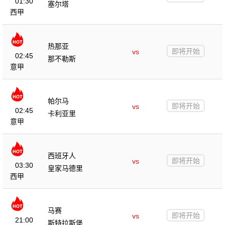
01:30
塞尔塔
西甲
热那亚
即将开始
vs
02:45
那不勒斯
意甲
帕尔马
即将开始
vs
02:45
卡利亚里
意甲
西班牙人
即将开始
vs
03:30
皇家马德里
西甲
马赛
即将开始
vs
21:00
斯特拉斯堡