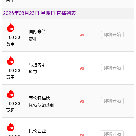
西甲
2026年08月23日 星期日 直播列表
国际米兰
即将开始
vs
00:30
蒙扎
意甲
乌迪内斯
即将开始
vs
00:30
科莫
意甲
布伦特福德
即将开始
vs
00:30
托特纳姆热刺
英超
巴伦西亚
即将开始
vs