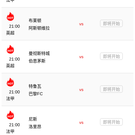
法甲
布莱顿
即将开始
vs
21:00
阿斯顿维拉
英超
曼彻斯特城
即将开始
vs
21:00
伯恩茅斯
英超
特鲁瓦
即将开始
vs
21:00
巴黎FC
法甲
尼斯
即将开始
vs
21:00
洛里昂
法甲