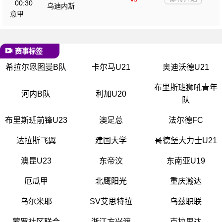
00:30
乌迪内斯
意甲
赛事标签
希拉尔恩图曼B队
卡尔马U21
奥迪沃德U21
布里斯班狮吼青年
河内B队
利加U20
队
布里斯班前锋U23
澳足总
法尔德FC
达拉斯飞翼
建国大学
哥德堡大力士U21
澳昆U23
东帝汶
东南亚U19
厄瓜甲
北鹰阳光
重庆瀚达
乌尔米耶
SV艾思特拉
乌兹职联
蒙罗社区联合
浙江方兴渡
克拉里达