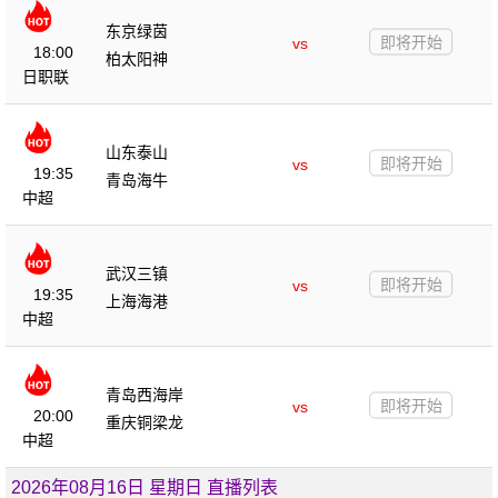
东京绿茵
即将开始
vs
18:00
柏太阳神
日职联
山东泰山
即将开始
vs
19:35
青岛海牛
中超
武汉三镇
即将开始
vs
19:35
上海海港
中超
青岛西海岸
即将开始
vs
20:00
重庆铜梁龙
中超
2026年08月16日 星期日 直播列表