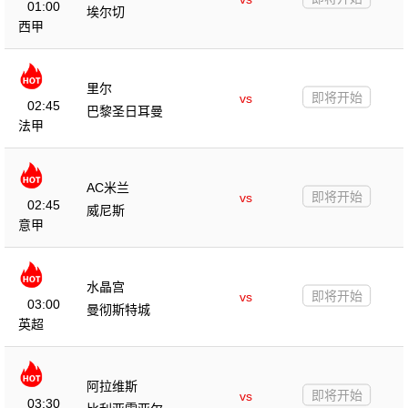
01:00
埃尔切
西甲
里尔
即将开始
vs
02:45
巴黎圣日耳曼
法甲
AC米兰
即将开始
vs
02:45
威尼斯
意甲
水晶宫
即将开始
vs
03:00
曼彻斯特城
英超
阿拉维斯
即将开始
vs
03:30